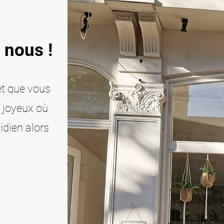
 nous !
et que vous
e joyeux où
idien alors