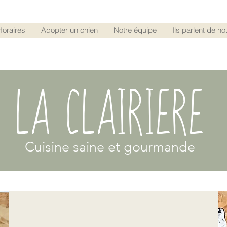
Horaires
Adopter un chien
Notre équipe
Ils parlent de no
LA CLAIRIERE
Cuisine saine et gourmande