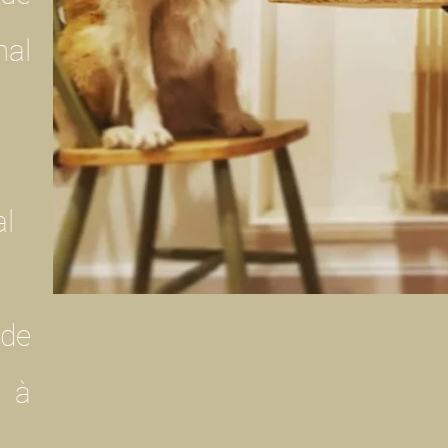
mal
al
 de
t à