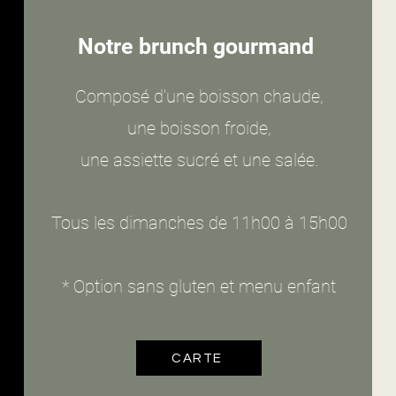
Notre brunch gourmand
Composé d'une boisson chaude,
une boisson froide,
une assiette sucré et une salée.
Tous les dimanches de 11h00 à 15h00
* Option sans gluten et menu enfant
CARTE