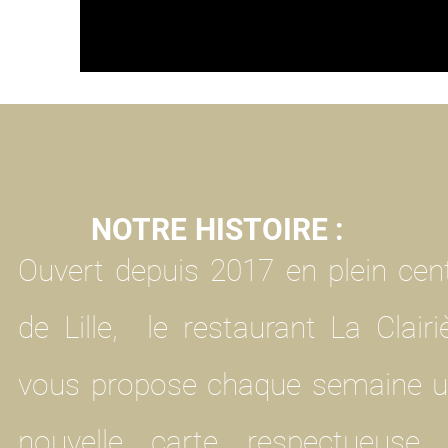
NOTRE
HISTOIRE :
Ouvert depuis 2017 en plein cen
d
e Lille,
le restaurant La Clairi
vous propose
chaque semaine 
nouvelle carte respectueuse