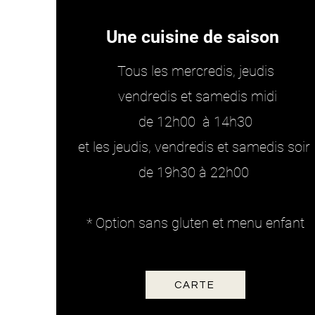
Une cuisine de saison
Tous les mercredis,
j
eudis
vendredis et samedis midi
de 12h00 à 14h30
et les jeudis, vendredis et samedis soir
de 19h30 à 22h00
* Option sans gluten et menu enfant
CARTE