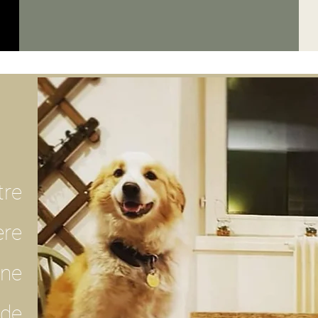
tre
ère
une
de